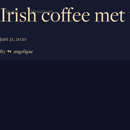
Irish coffee met
Home
Menukaart
juni 21, 2020
By
angelique