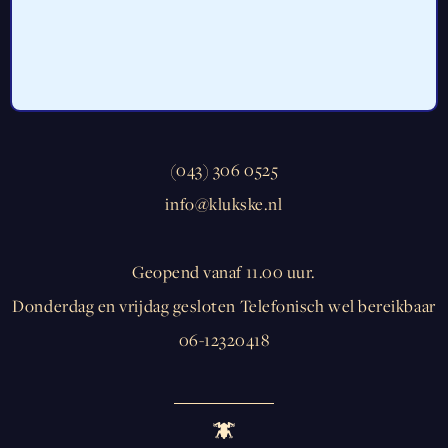
’t Klükske
Holset 44
6295 NC Lemiers
(043) 306 0525
info@klukske.nl
Geopend vanaf 11.00 uur.
Donderdag en vrijdag gesloten Telefonisch wel bereikbaar
06-12320418