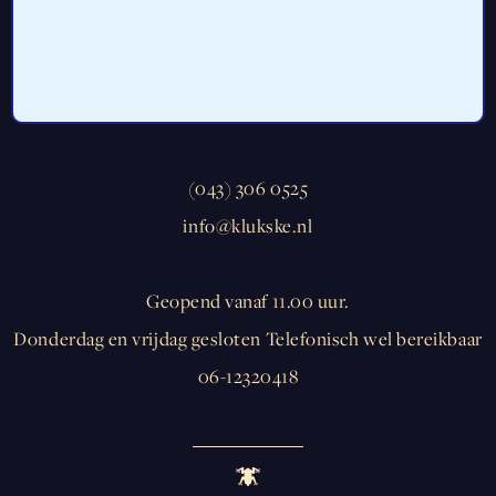
’t Klükske
Holset 44
6295 NC Lemiers
(043) 306 0525
info@klukske.nl
Geopend vanaf 11.00 uur.
Donderdag en vrijdag gesloten Telefonisch wel bereikbaar
06-12320418