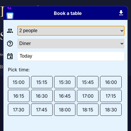
Brood met
Book a table
smeerseltjes
september 12, 2017
Today
By
bob
Pick time:
15:00
15:15
15:30
15:45
16:00
16:15
16:30
16:45
17:00
17:15
17:30
17:45
18:00
18:15
18:30